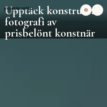
Upptäck konstruerad
0
fotografi av
prisbelönt konstnär