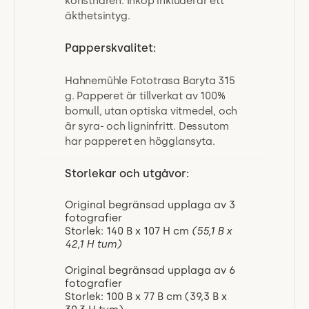
konstnären. Inköp inkluderar ett
äkthetsintyg.
Papperskvalitet:
Hahnemühle Fototrasa Baryta 315
g. Papperet är tillverkat av 100%
bomull, utan optiska vitmedel, och
är syra- och ligninfritt. Dessutom
har papperet en högglansyta.
Storlekar och utgåvor:
Original begränsad upplaga av 3
fotografier
Storlek: 140 B x 107 H cm
(55,1 B x
42,1 H tum)
Original begränsad upplaga av 6
fotografier
Storlek: 100 B x 77 B cm (39,3 B x