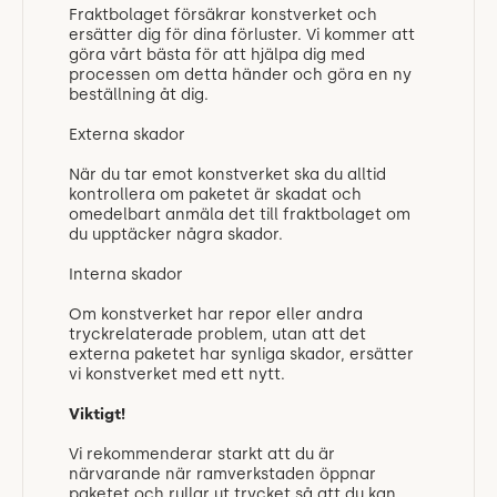
Fraktbolaget försäkrar konstverket och
ersätter dig för dina förluster. Vi kommer att
göra vårt bästa för att hjälpa dig med
processen om detta händer och göra en ny
beställning åt dig.
Externa skador
När du tar emot konstverket ska du alltid
kontrollera om paketet är skadat och
omedelbart anmäla det till fraktbolaget om
du upptäcker några skador.
Interna skador
Om konstverket har repor eller andra
tryckrelaterade problem, utan att det
externa paketet har synliga skador, ersätter
vi konstverket med ett nytt.
Viktigt!
Vi rekommenderar starkt att du är
närvarande när ramverkstaden öppnar
paketet och rullar ut trycket så att du kan