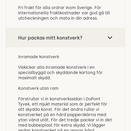
Fri frakt för alla ordrar inom Sverige. För
internationella fraktkostnader var god gå till
utcheckningen och mata in din adress.
Hur packas mitt konstverk?
Inramade konstverk
Viskickar alla inramade konstverk i en
specialbyggd och skyddande kartong för
maximalt skydd.
Konstverk utan ram
Förstrullar vi in konstverkssidan i DuPont
Tyvek, ett mjukt material som är perfekt för
att skydda konst. För det andra rullar vi
konstverket på en hård papperskärna med
ytan vänd utåt. För det tredje packar vi in det
med bubbelplast för extra skydd. Vi lägger
sedan konstverket på en annan hård