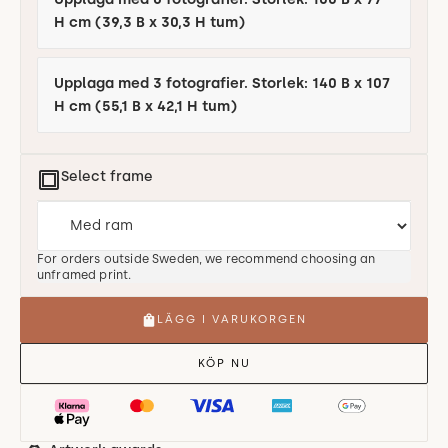
H cm (39,3 B x 30,3 H tum)
Upplaga med 3 fotografier. Storlek: 140 B x 107
H cm (55,1 B x 42,1 H tum)
Select frame
For orders outside Sweden, we recommend choosing an
unframed print.
LÄGG I VARUKORGEN
KÖP NU