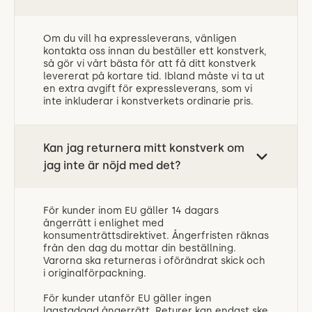
Om du vill ha expressleverans, vänligen
kontakta oss innan du beställer ett konstverk,
så gör vi vårt bästa för att få ditt konstverk
levererat på kortare tid. Ibland måste vi ta ut
en extra avgift för expressleverans, som vi
inte inkluderar i konstverkets ordinarie pris.
Kan jag returnera mitt konstverk om
jag inte är nöjd med det?
För kunder inom EU gäller 14 dagars
ångerrätt i enlighet med
konsumenträttsdirektivet. Ångerfristen räknas
från den dag du mottar din beställning.
Varorna ska returneras i oförändrat skick och
i originalförpackning.
För kunder utanför EU gäller ingen
lagstadgad ångerrätt. Returer kan endast ske