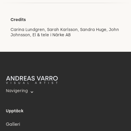
Credits
Carina Lundgren, Sarah Karlsson, Sandra Huge, John
Johnsson, El & tele i Närke AB
Navigering
Upptäck
Galleri