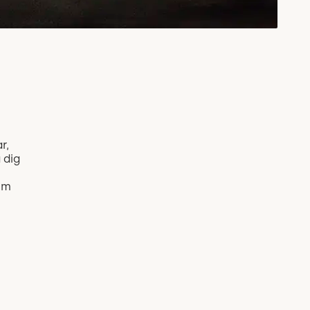
r,
 dig
dem