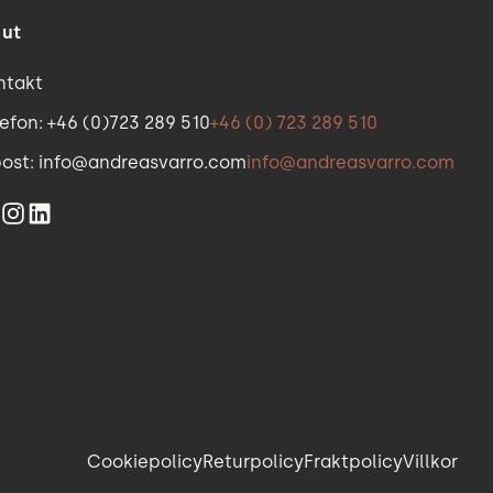
 ut
ntakt
efon: +46 (0)723 289 510
+46 (0) 723 289 510
post: info@andreasvarro.com
info@andreasvarro.com
Cookiepolicy
Returpolicy
Fraktpolicy
Villkor