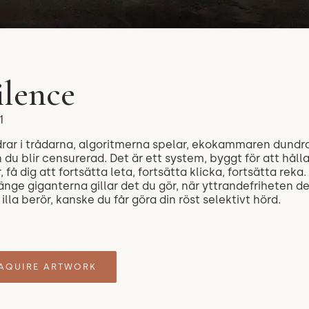
ilence
1
drar i trådarna, algoritmerna spelar, ekokammaren dundra
du blir censurerad. Det är ett system, byggt för att hålla
, få dig att fortsätta leta, fortsätta klicka, fortsätta reka.
änge giganterna gillar det du gör, när yttrandefriheten 
 illa berör, kanske du får göra din röst selektivt hörd.
AQUIRE ARTWORK