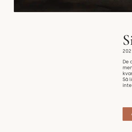
S
202
De 
men 
kvar
Så l
inte