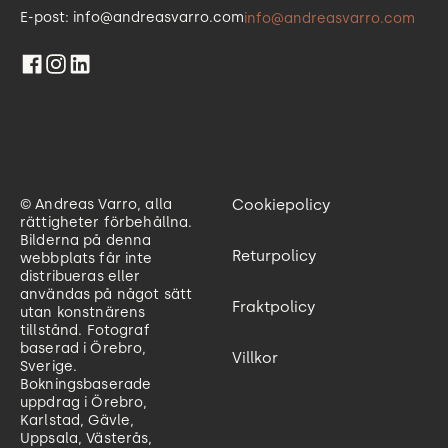
E-post: info@andreasvarro.com
info@andreasvarro.com
© Andreas Varro, alla
Cookiepolicy
rättigheter förbehållna.
Bilderna på denna
Returpolicy
webbplats får inte
distribueras eller
användas på något sätt
Fraktpolicy
utan konstnärens
tillstånd. Fotograf
baserad i Örebro,
Villkor
Sverige.
Bokningsbaserade
uppdrag i Örebro,
Karlstad, Gävle,
Uppsala, Västerås,