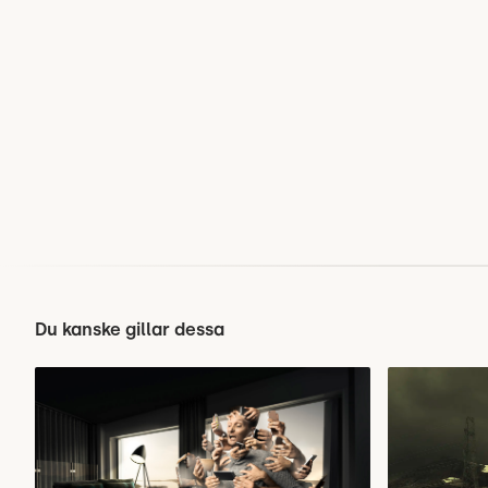
Du kanske gillar dessa